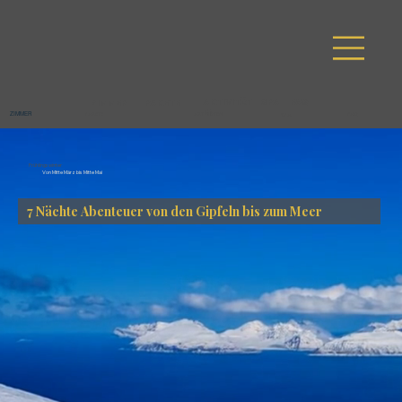
SPA
FAQ
AKTIVITÄT
ZIMMER
PAKETE
EN
ZIMMER
PAKETE
AKTIVITÄTEN
FAQ
SPA
Frühlingswinter
Von Mitte März bis Mitte Mai
7 Nächte Abenteuer von den Gipfeln bis zum Meer