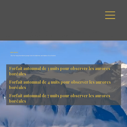
SPA
FAQ
ACTIVITÉS
CHAMBR
OFFRE
E
SPÉCIALE
CHAMBRE
OFFRE SPÉCIALE
ACTIVITÉS
FAQ
SPA
AUTOMNE
Du 1er septembre jusqu'à la troisième semaine d'octobre
Forfait automnal de 3 nuits pour observer les aurores
boréales
Forfait automnal de 4 nuits pour observer les aurores
boréales
Forfait automnal de 7 nuits pour observer les aurores
boréales